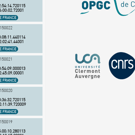
:54:14.720115
6:00:02.72001
NE FRANCE
S150022
:08:11.440114
2:02:41.44001
NE FRANCE
S150021
:54:09.000013
2:45:09.00001
NE FRANCE
S150020
:36:32.720115
2:11:39.720009
NE FRANCE
S150019
:00:10.280113