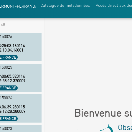
Catalogue de métadonnées
Accès direct aux d
LERMONT-FERRAND:
:
48
S150026
:25:03.160114
2:10:04.16001
NE FRANCE
S150025
:00:05.320114
2:58:12.320009
NE FRANCE
S150024
:06:39.280115
Bienvenue su
2:12:28.280009
NE FRANCE
S150023