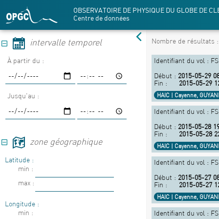
OBSERVATOIRE DE PHYSIQUE DU GLOBE DE C
Centre de données
Nombre de résultats 
intervalle temporel
À partir du :
Identifiant du vol : F
Début :
2015-05-29 08
Fin :
2015-05-29 1
Jusqu'au :
HAIC | Cayenne, GUYA
Identifiant du vol : F
Début :
2015-05-28 19
Fin :
2015-05-28 2
zone géographique
HAIC | Cayenne, GUYA
Latitude :
Identifiant du vol : F
min :
Début :
2015-05-27 08
max :
Fin :
2015-05-27 1
HAIC | Cayenne, GUYA
Longitude :
min :
Identifiant du vol : F