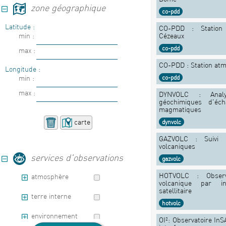
zone géographique
co-pdd
Latitude :
CO-PDD : Station
Cézeaux
min :
co-pdd
max :
CO-PDD : Station at
Longitude :
co-pdd
min :
max :
DYNVOLC : Analy
géochimiques d'éch
magmatiques
carte
dynvolc
GAZVOLC : Suivi 
volcaniques
services d'observations
gazvolc
HOTVOLC : Observa
atmosphère
volcanique par in
satellitaire
terre interne
hotvolc
environnement
OI²: Observatoire InS