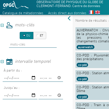
OBSERVATOIRE DE PHYSIQUE DU GLOBE DE
CLERMONT-FERRAND: Centre de données
Catalogue de métadonnées
Accès direct aux données
Login
Nombre de résultats 
mots-clés
AUVERWATCH : Chro
de la physico-chimie
OU
ET
les pressions 
changements climat
auverwatch
CO-PDD : Pluviomètr
des précipitations
intervalle temporel
co-pdd
À partir du :
CO-PDD : Station at
co-pdd
CO-PDD : Station at
Jusqu'au :
Dôme
co-pdd
CO-PDD : Train à c
Dôme